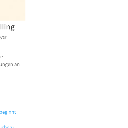
lling
yer
de
tungen an
 beginnt
uchen)