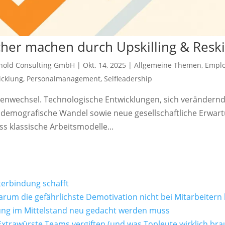
her machen durch Upskilling & Reski
mhold Consulting GmbH
|
Okt. 14, 2025
|
Allgemeine Themen
,
Emplo
icklung
,
Personalmanagement
,
Selfleadership
menwechsel. Technologische Entwicklungen, sich verändern
 demografische Wandel sowie neue gesellschaftliche Erwar
 klassische Arbeitsmodelle...
terbindung schafft
arum die gefährlichste Demotivation nicht bei Mitarbeitern
rung im Mittelstand neu gedacht werden muss
trawürste Teams vergiften (und was Topleute wirklich bra