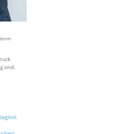
nterim
Druck
g sind.
 beginnt
uchen)