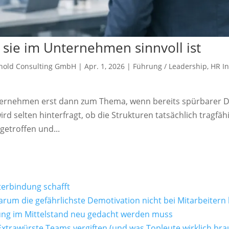
 sie im Unternehmen sinnvoll ist
mhold Consulting GmbH
|
Apr. 1, 2026
|
Führung / Leadership
,
HR I
Unternehmen erst dann zum Thema, wenn bereits spürbarer 
ird selten hinterfragt, ob die Strukturen tatsächlich tragfähi
etroffen und...
terbindung schafft
arum die gefährlichste Demotivation nicht bei Mitarbeitern
rung im Mittelstand neu gedacht werden muss
trawürste Teams vergiften (und was Topleute wirklich bra