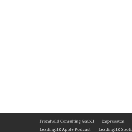
Fromhold Consulting GmbH
Impressum
LeadingHR Apple Podcast
LeadingHR Spoti