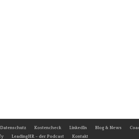
Datenschutz
Kostencheck
LinkedIn
Blog & News
Coac
fy
LeadingHR – der Podcast
Kontakt