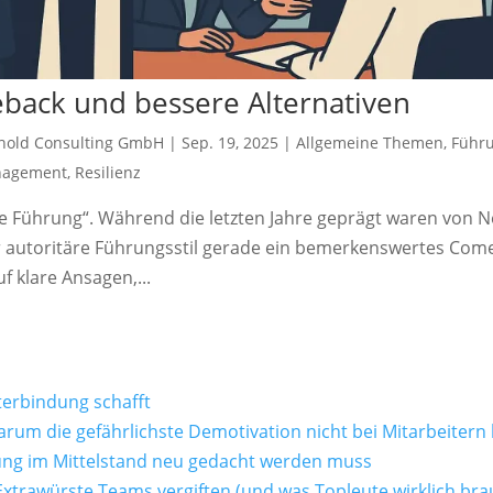
back und bessere Alternativen
mhold Consulting GmbH
|
Sep. 19, 2025
|
Allgemeine Themen
,
Führu
nagement
,
Resilienz
rte Führung“. Während die letzten Jahre geprägt waren von 
der autoritäre Führungsstil gerade ein bemerkenswertes Com
 klare Ansagen,...
terbindung schafft
arum die gefährlichste Demotivation nicht bei Mitarbeitern
rung im Mittelstand neu gedacht werden muss
trawürste Teams vergiften (und was Topleute wirklich bra