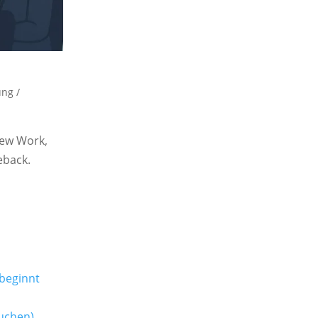
ng /
New Work,
eback.
 beginnt
uchen)