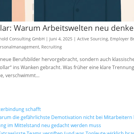
llar: Warum Arbeitswelten neu denk
mhold Consulting GmbH
|
Juni 4, 2025
|
Active Sourcing
,
Employer B
ersonalmanagement
,
Recruiting
 neue Berufsbilder hervorgebracht, sondern auch klassisch
Collar“ ins Wanken gebracht. Was früher eine klare Trennun
te, verschwimmt...
terbindung schafft
arum die gefährlichste Demotivation nicht bei Mitarbeitern
rung im Mittelstand neu gedacht werden muss
trawürste Teams vergiften (und was Topleute wirklich bra