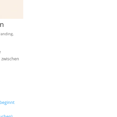
en
randing
,
e
g zwischen
 beginnt
uchen)