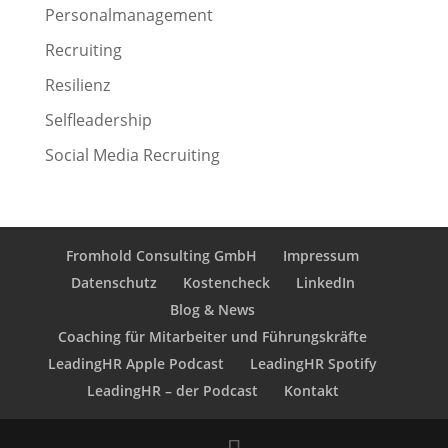
Personalmanagement
Recruiting
Resilienz
Selfleadership
Social Media Recruiting
Fromhold Consulting GmbH
Impressum
Datenschutz
Kostencheck
LinkedIn
Blog & News
Coaching für Mitarbeiter und Führungskräfte
LeadingHR Apple Podcast
LeadingHR Spotify
LeadingHR – der Podcast
Kontakt