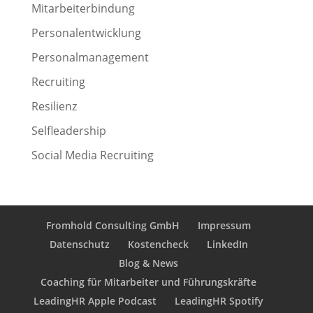
Mitarbeiterbindung
Personalentwicklung
Personalmanagement
Recruiting
Resilienz
Selfleadership
Social Media Recruiting
Fromhold Consulting GmbH
Impressum
Datenschutz
Kostencheck
LinkedIn
Blog & News
Coaching für Mitarbeiter und Führungskräfte
LeadingHR Apple Podcast
LeadingHR Spotify