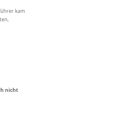
sführer kam
ten,
ch nicht