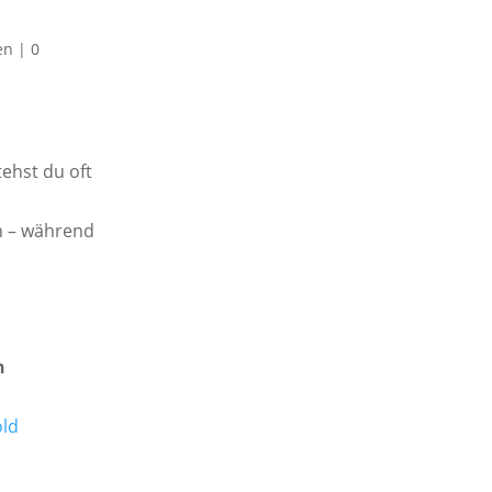
en
|
0
ehst du oft
en – während
h